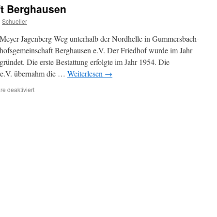
ft Berghausen
n
Schueller
Meyer-Jagenberg-Weg unterhalb der Nordhelle in Gummersbach-
dhofsgemeinschaft Berghausen e.V. Der Friedhof wurde im Jahr
ündet. Die erste Bestattung erfolgte im Jahr 1954. Die
 e.V. übernahm die …
Weiterlesen
→
für
e deaktiviert
Herzlich
willkommen
auf
der
Internetseite
der
Friedhofsgemeinschaft
Berghausen