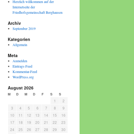
Herzlich willkommen auf der
Internetseite der
Friedhofsgemeinschaft Berghausen
Archiv
September 2019
Kategorien
Allgemein
Meta
Anmelden
Eintrags-Feed
Kommentar-Feed
WordPress.org
August 2026
M
D
M
D
F
S
S
1
2
3
4
5
6
7
8
9
10
11
12
13
14
15
16
17
18
19
20
21
22
23
24
25
26
27
28
29
30