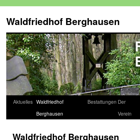
Zum
Inhalt
Waldfriedhof Berghausen
springen
Aktuelles
Waldfriedhof
Bestattungen
Der
Berghausen
Verein
Waldfriedhof Berghausen